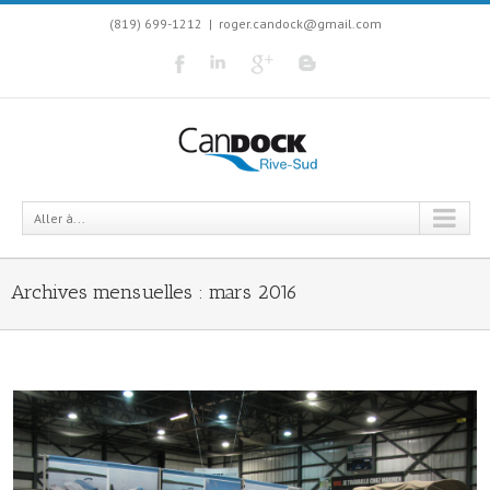
(819) 699-1212
|
roger.candock@gmail.com
Aller à...
Archives mensuelles :
mars 2016