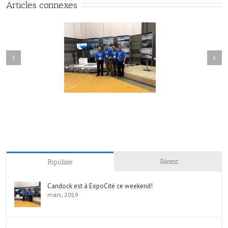
Articles connexes
Next
revious
k est à ExpoCité ce
Vague de popularité pour le
weekend!
Quai Candock!
Récent
Populaire
Candock est à ExpoCité ce weekend!
mars, 2019