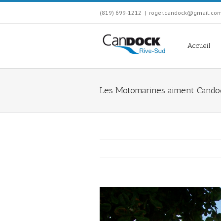
(819) 699-1212
|
roger.candock@gmail.co
Accueil
Les Motomarines aiment Cand