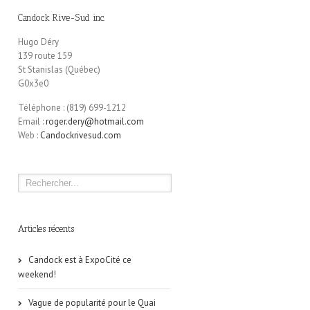
Candock Rive-Sud inc.
CANDOCK RIVE-SUD au
Candock Rive-Sud au Salon
salon chasse, pêche et
Camping, Chasse et Pêche de
camping + bateau de Québec
Trois-Rivières 2016
Hugo Déry
139 route 159
St Stanislas (Québec)
G0x3e0
Téléphone : (819) 699-1212
Email :
roger.dery@hotmail.com
Web :
Candockrivesud.com
Articles récents
Candock est à ExpoCité ce
weekend!
Vague de popularité pour le Quai