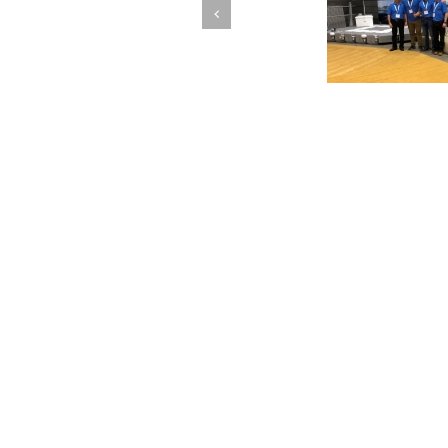
Previous
Candock est à ExpoCité ce
Vague de po
weekend!
Quai