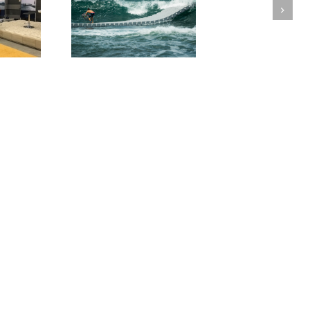
Next
Candock Rive-Sud au Salon
pularité pour le
Camping, Chasse et Pêche de
 Candock!
Trois-Rivières 2017